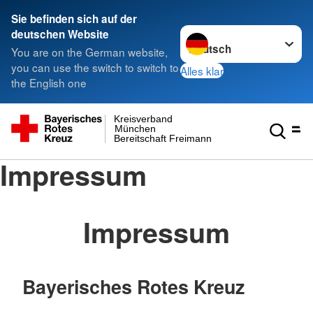
Sie befinden sich auf der
Sprache wechseln zu
deutschen Website
You are on the German website,
you can use the switch to switch to
Alles klar
the English one
Kreisverband
München
Bereitschaft Freimann
Impressum
Impressum
Bayerisches Rotes Kreuz